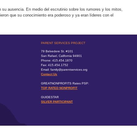
en su ausencia. En medio del escrutinio sobre los rumores y los mitos,
rieron que su conocimiento era poderoso y ya eran líderes con el
PARENT SERVICES PROJECT
79 Belvedere St. #101
San Rafael, California 94901
Phone: 415.454.1870
Fax: 415.454.1752
Email: family@parentservices.org
Contact Us
GREATNONPROFITS Rates PSP:
TOP RATED NONPROFIT
GUIDESTAR
SILVER PARTICIPANT