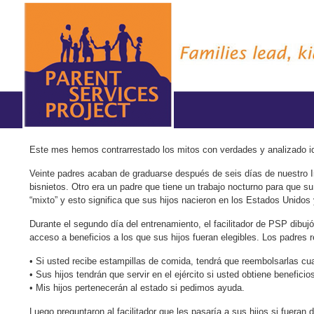
Este mes hemos contrarrestado los mitos con verdades y analizado i
Veinte padres acaban de graduarse después de seis días de nuestro In
bisnietos. Otro era un padre que tiene un trabajo nocturno para que s
“mixto” y esto significa que sus hijos nacieron en los Estados Unidos
Durante el segundo día del entrenamiento, el facilitador de PSP dibujó
acceso a beneficios a los que sus hijos fueran elegibles. Los padres
• Si usted recibe estampillas de comida, tendrá que reembolsarlas cu
• Sus hijos tendrán que servir en el ejército si usted obtiene beneficio
• Mis hijos pertenecerán al estado si pedimos ayuda.
Luego preguntaron al facilitador que les pasaría a sus hijos si fuera