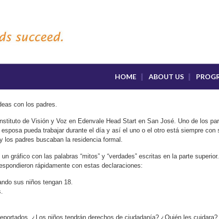
HOME
ABOUT US
PROG
deas con los padres.
stituto de Visión y Voz en Edenvale Head Start en San José. Uno de los part
u esposa pueda trabajar durante el día y así el uno o el otro está siempre con
 y los padres buscaban la residencia formal.
 un gráfico con las palabras “mitos” y “verdades” escritas en la parte superi
 respondieron rápidamente con estas declaraciones:
ando sus niños tengan 18.
s.
n deportados. ¿Los niños tendrán derechos de ciudadanía? ¿Quién les cuidara?